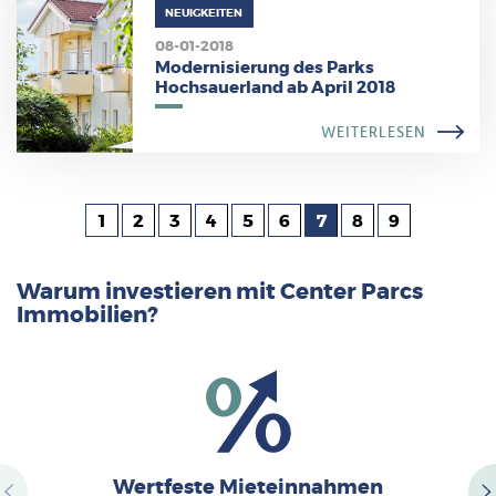
NEUIGKEITEN
08-01-2018
Modernisierung des Parks
Hochsauerland ab April 2018
WEITERLESEN
Seite
1
Seite
2
Seite
3
Seite
4
Seite
5
Seite
6
Seite
7
Seite
8
Seite
9
Seitennummerierung
Warum investieren mit Center Parcs
Immobilien?
Wertfeste Mieteinnahmen