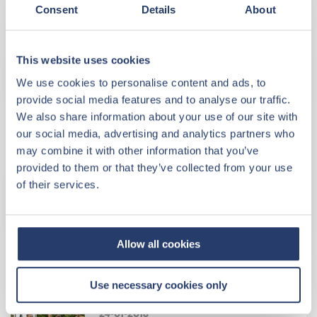
WEITERLESEN
Consent
Details
About
NEUIGKEITEN
This website uses cookies
31-01-2018
We use cookies to personalise content and ads, to
Wie sehen Großinvestoren den
Investmentmarkt?
provide social media features and to analyse our traffic.
We also share information about your use of our site with
WEITERLESEN
our social media, advertising and analytics partners who
may combine it with other information that you’ve
NEUIGKEITEN
provided to them or that they’ve collected from your use
of their services.
30-01-2018
Anhaltendes Wachstum des
Marktes für
Immobilieninvestments in 2018
Allow all cookies
WEITERLESEN
Use necessary cookies only
NEUIGKEITEN
24-01-2018