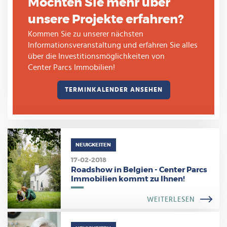
Möchten Sie mehr über
unsere Projekte erfahren?
Kommen Sie zu unserer nächsten
Informationsveranstaltung und erfahren Sie alles
über die Investitionsmöglichkeiten von
Center Parcs Immobilien!
TERMINKALENDER ANSEHEN
NEUIGKEITEN
17-02-2018
Roadshow in Belgien - Center Parcs
Immobilien kommt zu Ihnen!
WEITERLESEN