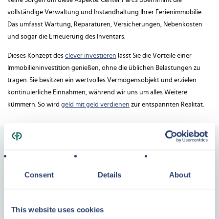
keine Sorgen um diese Aspekte. Center Parcs übernimmt die
vollständige Verwaltung und Instandhaltung Ihrer Ferienimmobilie.
Das umfasst Wartung, Reparaturen, Versicherungen, Nebenkosten
und sogar die Erneuerung des Inventars.
Dieses Konzept des
clever investieren
lässt Sie die Vorteile einer
Immobilieninvestition genießen, ohne die üblichen Belastungen zu
tragen. Sie besitzen ein wertvolles Vermögensobjekt und erzielen
kontinuierliche Einnahmen, während wir uns um alles Weitere
kümmern. So wird
geld mit geld verdienen
zur entspannten Realität.
Die Finanzierung Ihrer niederländischen
Ferienimmobilie
Consent
Details
About
Für den Erwerb einer Ferienimmobilie in den Niederlanden stehen
verschiedene Finanzierungsmöglichkeiten zur Verfügung. Ein
This website uses cookies
Darlehen für Ferienhaus
kann über niederländische oder deutsche