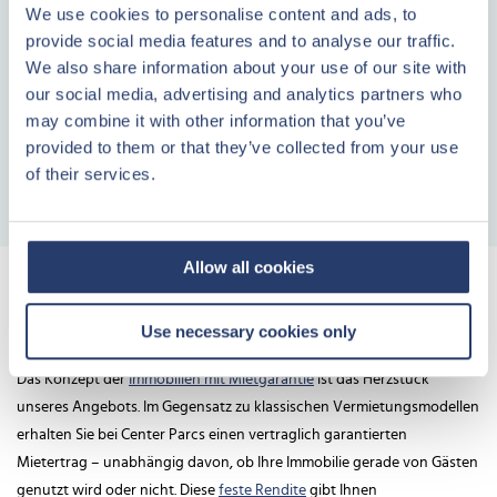
Banken abgeschlossen werden. Dank der festen Mieteinnahmen
We use cookies to personalise content and ads, to
decken diese in vielen Fällen bereits die monatlichen Kreditraten,
provide social media features and to analyse our traffic.
wodurch sich die Investition teilweise selbst trägt.
We also share information about your use of our site with
Unsere Erfahrung zeigt: Die Kombination aus einem Teil Eigenkapital
our social media, advertising and analytics partners who
und einer maßgeschneiderten Finanzierung macht das
in Immobilien
may combine it with other information that you’ve
anlegen
für viele erst möglich. Wir arbeiten mit renommierten
provided to them or that they’ve collected from your use
Finanzpartnern zusammen und stellen auf Wunsch den Kontakt her,
of their services.
sodass Sie von vorteilhaften Konditionen profitieren können.
Allow all cookies
Immobilien mit Mietgarantie – der
entscheidende Vorteil
Use necessary cookies only
Das Konzept der
Immobilien mit Mietgarantie
ist das Herzstück
unseres Angebots. Im Gegensatz zu klassischen Vermietungsmodellen
erhalten Sie bei Center Parcs einen vertraglich garantierten
Mietertrag – unabhängig davon, ob Ihre Immobilie gerade von Gästen
genutzt wird oder nicht. Diese
feste Rendite
gibt Ihnen