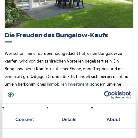
Die Freuden des Bungalow-Kaufs
Wer schon immer darüber nachgedacht hat, einen Bungalow zu
kaufen, wird von den zahlreichen Vorteilen begeistert sein. Ein
Bungalow bietet Komfort auf einer Ebene, ohne Treppen und mit
einem oft großzügigen Grundstück. Es handelt sich hierbei nicht nur
um ein herkömmliches
Immobilien Investment
, sondern um eine
Investition in Ihre Lebensqualität. Zudem ermöglicht Ihnen der Kauf
eines Bungalows, in
Immobilien im Ausland
zu investieren und so von
einem anderen Klima und einer anderen Kultur zu profitieren. Ein
solches
Immobilieninvestment
bietet vielfältige
Consent
Details
About
Verwaltungsmöglichkeiten, die sich an Ihre individuellen Bedürfnisse
und Erwartungen anpassen lassen.