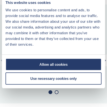
This website uses cookies
We use cookies to personalise content and ads, to
Sicher und sorgenfrei investieren
provide social media features and to analyse our traffic.
We also share information about your use of our site with
our social media, advertising and analytics partners who
may combine it with other information that you’ve
Sicherheit
provided to them or that they’ve collected from your use
of their services.
Center Parcs garantiert Ihnen feste Mieteinkünfte ungeachtet
der Belegung Ihrer Ferienimmobilie durch Urlaubsgäste. Ihre
Allow all cookies
Mieteinnahmen werden Ihnen vierteljährlich ausgezahlt.
Use necessary cookies only
WEITERLESEN