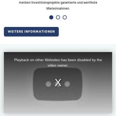
meisten Investitionsprojekte garantierte und wertfeste
Mieteinnahmen.
WEITERE INFORMATIONEN
This
is
a
Playback on other Websites has been disabled by the
modal
window.
video owner.