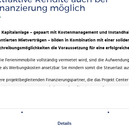
inanzierung möglich
e Kapitalanlage – gepaart mit Kostenmanagement und Instandhalt
antierten Mietverträgen – bilden in Kombination mit einer solide
chreibungsmöglichkeiten die Voraussetzung für eine erfolgreiche,
ie Ferienimmobilie vollständig vermietet wird, sind die Aufwendunge
e als Werbungskosten ansetzbar. Sie mindern somit die Steuerlast
re projektbegleitenden Finanzierungspartner, die das Projekt Center 
nzierungen vorgenommen haben, stehen für ein erstes Beratungsgesp
en in der Regel die Grundschuldbestellung ohne zusätzliche Besiche
viduell auf Ihre persönliche Situation ein.
ere Finanzierungspartner:
Details
Kreissparkasse Vulkaneifel