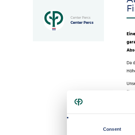
F
Center Parcs
Center Parcs
Ein
gar
Abs
Da d
Höh
Unse
Fina
biet
indi
Uns
Consent