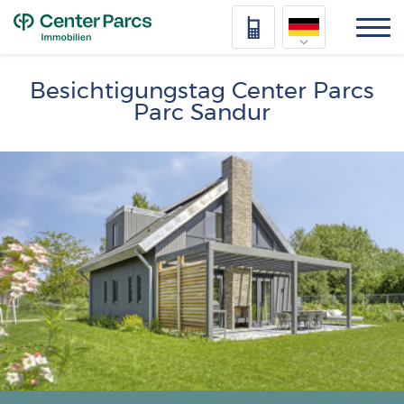
Top
Nederlands
Besichtigungstag Center Parcs
Parc Sandur
Deutsch
Français
Afbeelding
Vlaams