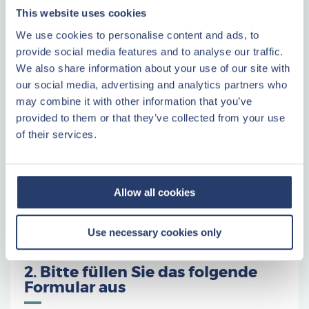
This website uses cookies
Was möchten Sie tun?
We use cookies to personalise content and ads, to
provide social media features and to analyse our traffic.
Ich möchte mich zur
We also share information about your use of our site with
Informationsveranstaltung
our social media, advertising and analytics partners who
anmelden
may combine it with other information that you’ve
provided to them or that they’ve collected from your use
Kontakt
of their services.
Wenn Sie direkt mit einem unserer Immobilienberater
sprechen möchten, können Sie 7 Tage die Woche Kontakt
Allow all cookies
aufnehmen über:
0221 967 590 15
. Wir helfen Ihnen gerne
weiter!
Use necessary cookies only
2. Bitte füllen Sie das folgende
Formular aus