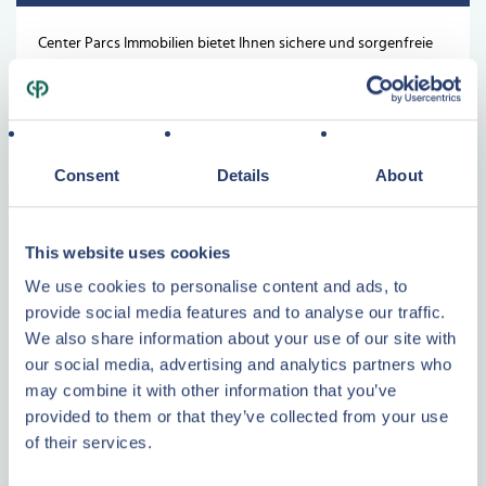
Center Parcs Immobilien bietet Ihnen sichere und sorgenfreie
Investitionsmöglichkeiten in seine europaweit an attraktiven
Standorten gelegenen Ferienimmobilien. Die garantierten
kontinuierlichen Mieteinnahmen und kostenfreie Verwaltung
der Immobilien sind nur zwei der zahlreichen Vorteile der
Consent
Details
About
Eigentümer einer Center Parcs Ferienunterkunft. Die Gruppe
Pierre & Vacances-Center Parcs ist schon seit nunmehr 50
Jahren treibende Kraft beim innovativsten Angebot von
This website uses cookies
Urlaubsanlagen in Europa.
We use cookies to personalise content and ads, to
WEITERLESEN
provide social media features and to analyse our traffic.
We also share information about your use of our site with
our social media, advertising and analytics partners who
may combine it with other information that you’ve
Weitere Informationen?
provided to them or that they’ve collected from your use
of their services.
Bent u geïnteresseerd en wilt u meer informatie over
Plattegrond
investeren in vastgoed? Vul dan het contactformulier in of