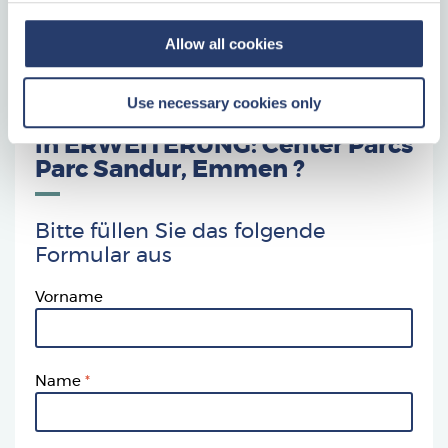
Plan
bel 010 766 76 70.
Allow all cookies
Interesse an Type
Use necessary cookies only
Wiedenburgh
in
ERWEITERUNG: Center Parcs
Parc Sandur, Emmen
?
Bitte füllen Sie das folgende
Formular aus
Vorname
Name