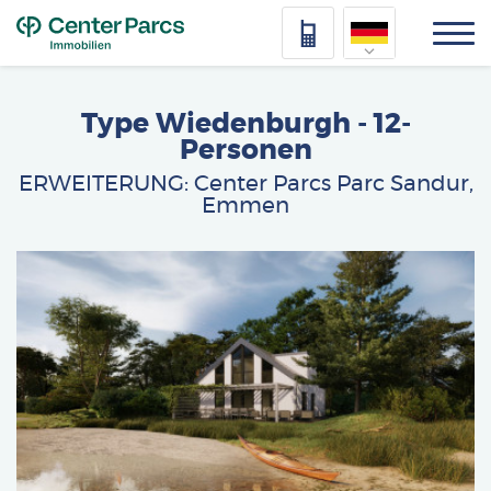
Top
Nederlands
Type Wiedenburgh
- 12-
Deutsch
Personen
ERWEITERUNG: Center Parcs Parc Sandur,
Français
Emmen
Vlaams
Afbeelding