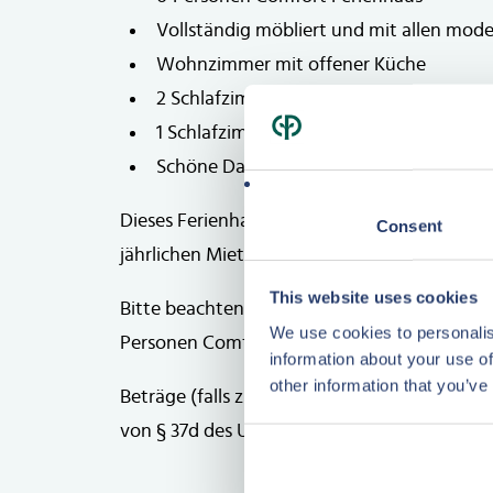
Vollständig möbliert und mit allen mod
Wohnzimmer mit offener Küche
2 Schlafzimmer und 1 Badezimmer im 1. 
1 Schlafzimmer im 2. Stock
Schöne Dachterrasse
Dieses Ferienhaus wird mit einem festen Mie
Consent
Plattegrond
jährlichen Mieteinnahmen auf 8.942 € belauf
Plan
This website uses cookies
Bitte beachten Sie: Die Bilder in dieser Bros
We use cookies to personalis
Personen Comfort Ferienhaus.
information about your use of
other information that you’ve
Beträge (falls zutreffend) ohne Mehrwerts
von § 37d des Umsatzsteuergesetzes.