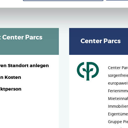
t Center Parcs
Center Parcs
ven Standort anlegen
Center Par
sorgenfrei
en Kosten
europaweit
aktperson
Ferienimmo
Mieteinna
Immobilien
Eigentümer
Gruppe Pie