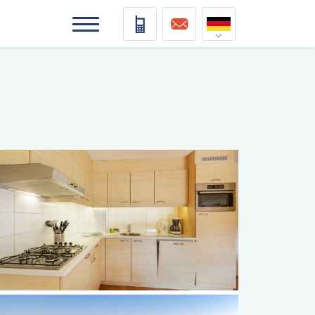
Nederlands
Deutsch
Français
Vlaams
elding
elding