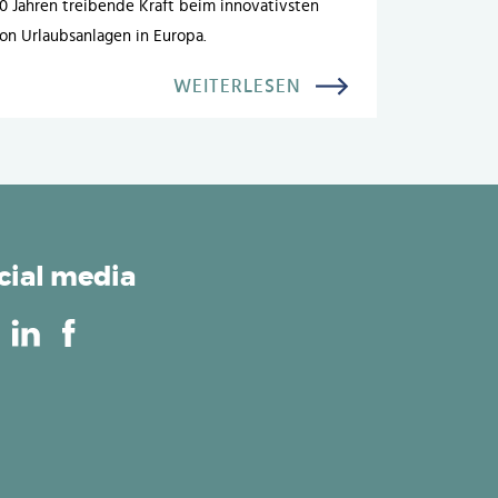
 Jahren treibende Kraft beim innovativsten
n Urlaubsanlagen in Europa.
WEITERLESEN
cial media