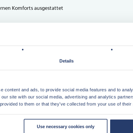
ernen Komforts ausgestattet
Stock
tvertrag angeboten, wobei sich die
Details
en (Stand 2025).
chüre sind von einem vergleichbaren 6-
e content and ads, to provide social media features and to analy
 our site with our social media, advertising and analytics partn
 provided to them or that they’ve collected from your use of their
teuer. Übertragung unter Anwendung
Use necessary cookies only