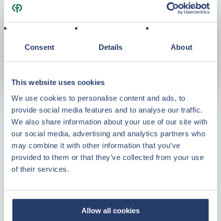
Merkmale
Baujahr
2013
Consent
Details
About
Wohnfläche
59 m²
Zimmer
3
This website uses cookies
We use cookies to personalise content and ads, to
provide social media features and to analyse our traffic.
Vorteile der Investition mit Center Parcs
We also share information about your use of our site with
Immobilien
our social media, advertising and analytics partners who
may combine it with other information that you’ve
provided to them or that they’ve collected from your use
Geld an einem attraktiven Standort anlegen
of their services.
Keine unvorhersehbaren Kosten
Immer eine feste Kontaktperson
WEITERLESEN
Allow all cookies