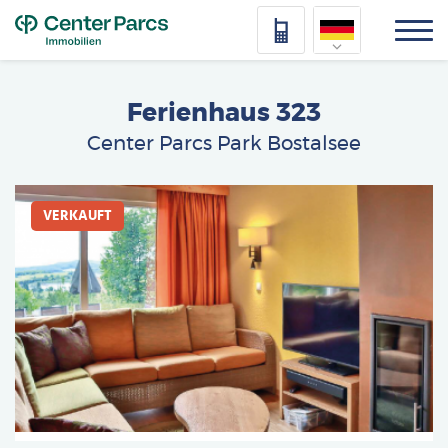
Top
Nederlands
Ferienhaus 323
Deutsch
Center Parcs Park Bostalsee
Français
Afbeelding
Vlaams
VERKAUFT