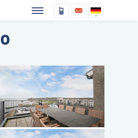
Nederlands
00
Deutsch
Français
Vlaams
elding
elding