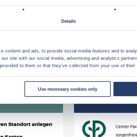
üche
udelbad und 3 Toiletten
Details
etvertrag angeboten, wobei die
ca. € 27.895 liegen.
e content and ads, to provide social media features and to analy
 our site with our social media, advertising and analytics partn
 provided to them or that they’ve collected from your use of their
Use necessary cookies only
t Center Parcs
Center Parcs
ven Standort anlegen
Center Par
sorgenfrei