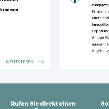
en Kosten
europaweit
aktperson
Ferienimmo
Mieteinna
Immobilien
Eigentümer
Gruppe Pie
nunmehr 50
Angebot vo
WEITERLESEN
Rufen Sie direkt einen
So