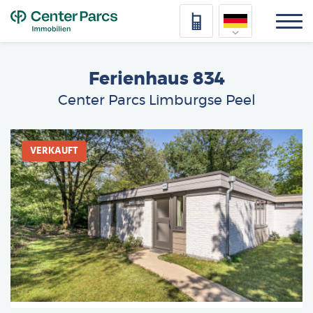
Top
Nederlands
Ferienhaus 834
Deutsch
Center Parcs Limburgse Peel
Français
Afbeelding
Vlaams
VERKAUFT