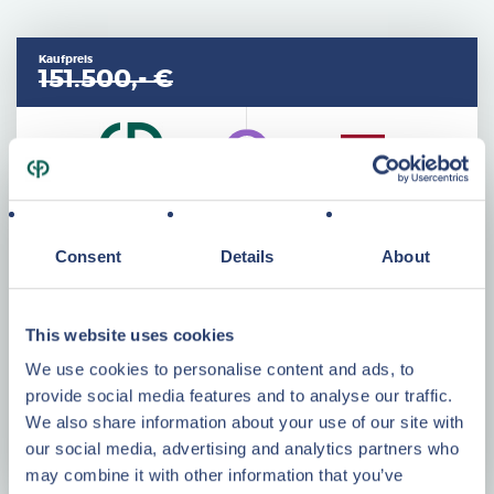
Kaufpreis
151.500,- €
Consent
Details
About
Merkmale
Baujahr
1980
This website uses cookies
Wohnfläche
50 m²
We use cookies to personalise content and ads, to
Grundstück
435 m²
provide social media features and to analyse our traffic.
Zimmer
4
We also share information about your use of our site with
our social media, advertising and analytics partners who
Energieklasse
D
may combine it with other information that you’ve