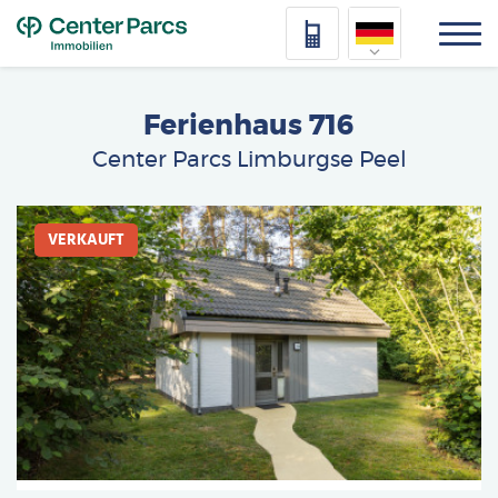
Top
Nederlands
Ferienhaus 716
Deutsch
Center Parcs Limburgse Peel
Français
Afbeelding
Vlaams
VERKAUFT