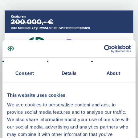
Kaufpreis
200.000,- €
inkl. Mobiliar, zzgl. MwSt. und Erwerbsnebenkosten
Consent
Details
About
Merkmale
Baujahr
1978
This website uses cookies
Wohnfläche
75 m²
We use cookies to personalise content and ads, to
Grundstück
522 m²
provide social media features and to analyse our traffic.
We also share information about your use of our site with
Zimmer
5
our social media, advertising and analytics partners who
Energieklasse
D
may combine it with other information that you’ve