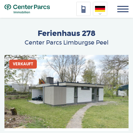
Top
Nederlands
Ferienhaus 278
Deutsch
Center Parcs Limburgse Peel
Français
Afbeelding
Vlaams
VERKAUFT