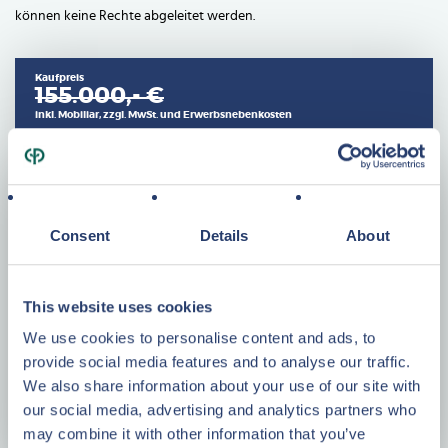
können keine Rechte abgeleitet werden.
Kaufpreis
155.000,- €
inkl. Mobiliar, zzgl. MwSt. und Erwerbsnebenkosten
Consent
Details
About
Merkmale
This website uses cookies
Baujahr
1991
We use cookies to personalise content and ads, to
Wohnfläche
50 m²
provide social media features and to analyse our traffic.
We also share information about your use of our site with
Grundstück
596 m²
our social media, advertising and analytics partners who
Zimmer
4
may combine it with other information that you’ve