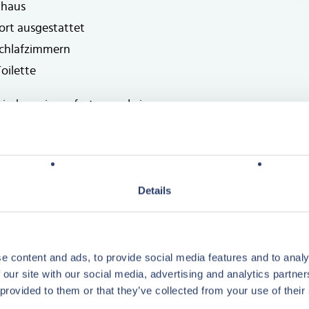
nhaus
ort ausgestattet
chlafzimmern
oilette
wischen einem festen und einem
 € zzgl. MwSt. (Stand 2025, indexiert)
Details
 € + Umsatzbeteiligung: 6.223,- €.
e content and ads, to provide social media features and to analy
5)
 our site with our social media, advertising and analytics partn
 provided to them or that they’ve collected from your use of their
d von einem vergleichbaren 4-