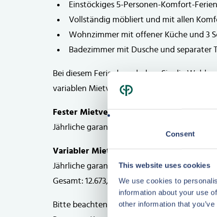
Einstöckiges 5-Personen-Komfort-Ferie
Vollständig möbliert und mit allen Komf
Wohnzimmer mit offener Küche und 3 S
Badezimmer mit Dusche und separater T
Bei diesem Ferienhaus haben Sie die Wahl z
variablen Mietvertrag.
Fester Mietvertrag:
Jährliche garantierte Mieteinnahmen: 11.144,-
Consent
Plattegrond
Variabler Mietvertrag
:
Plan
This website uses cookies
Jährliche garantierte Mieteinnahmen: 6.450,-
We use cookies to personalis
Gesamt: 12.673,- € zzgl. MwSt. (Prognose 202
information about your use of
other information that you’ve
Bitte beachten Sie: Die gezeigten Bilder sin