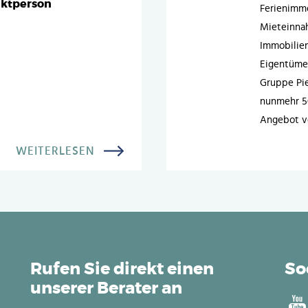
aktperson
Ferienimmo
Mieteinna
Immobilien
Eigentümer
Gruppe Pie
nunmehr 50
Angebot vo
WEITERLESEN
Rufen Sie direkt einen
So
unserer Berater an