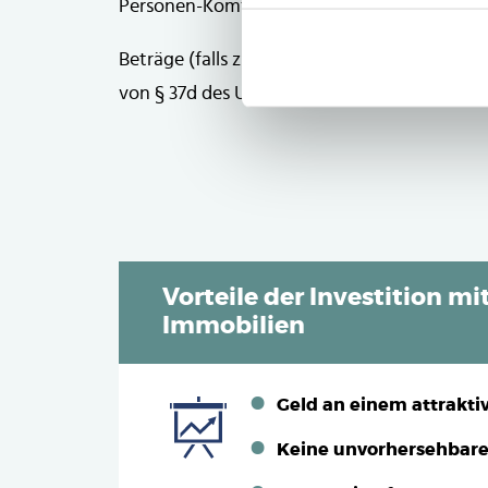
Personen-Komfort-Ferienhaus, daraus könne
Beträge (falls zutreffend) ohne Mehrwerts
von § 37d des Umsatzsteuergesetzes.
Vorteile der Investition mi
Immobilien
Geld an einem attrakti
Keine unvorhersehbar